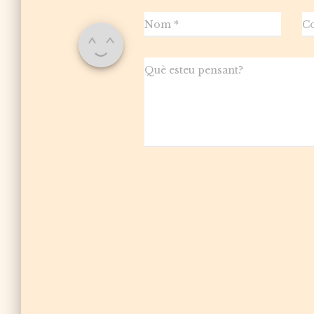
Nom
*
Co
Què esteu pensant?