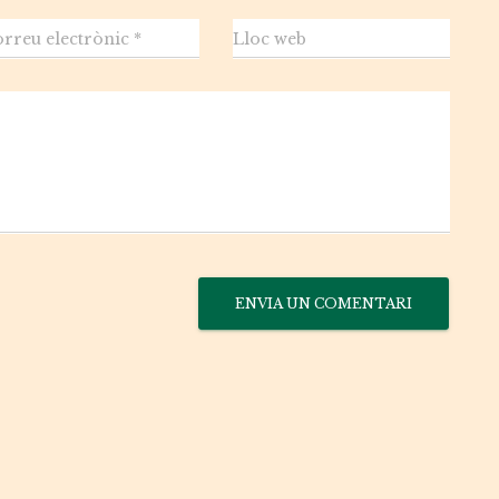
rreu electrònic
*
Lloc web