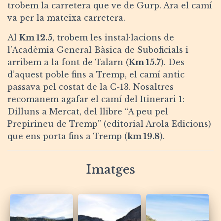
trobem la carretera que ve de Gurp. Ara el camí
va per la mateixa carretera.
Al
Km 12.5
, trobem les instal·lacions de
l’Acadèmia General Bàsica de Suboficials i
arribem a la font de Talarn (
Km 15.7
). Des
d’aquest poble fins a Tremp, el camí antic
passava pel costat de la C-13. Nosaltres
recomanem agafar el camí del Itinerari 1:
Dilluns a Mercat, del llibre “A peu pel
Prepirineu de Tremp” (editorial Arola Edicions)
que ens porta fins a Tremp (
km 19.8
).
Imatges