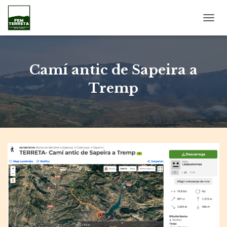
C
A
N
V
I
Camí antic de Sapeira a
A
L
Tremp
A
N
A
V
E
G
A
C
I
Ó