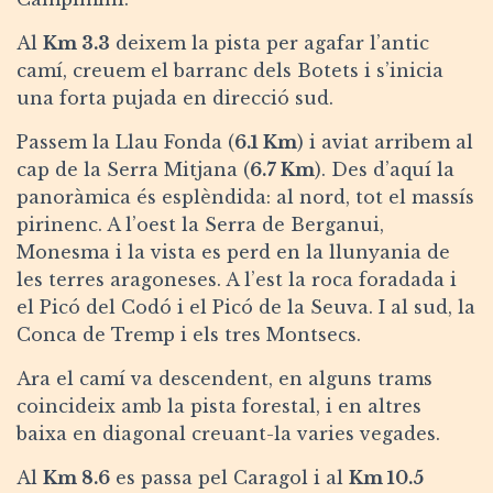
Al
Km 3.3
deixem la pista per agafar l’antic
camí, creuem el barranc dels Botets i s’inicia
una forta pujada en direcció sud.
Passem la Llau Fonda (
6.1 Km
) i aviat arribem al
cap de la Serra Mitjana (
6.7 Km
). Des d’aquí la
panoràmica és esplèndida: al nord, tot el massís
pirinenc. A l’oest la Serra de Berganui,
Monesma i la vista es perd en la llunyania de
les terres aragoneses. A l’est la roca foradada i
el Picó del Codó i el Picó de la Seuva. I al sud, la
Conca de Tremp i els tres Montsecs.
Ara el camí va descendent, en alguns trams
coincideix amb la pista forestal, i en altres
baixa en diagonal creuant-la varies vegades.
Al
Km 8.6
es passa pel Caragol i al
Km 10.5