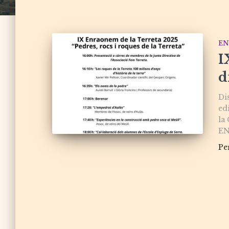
EN
I
d
Di
ed
la 
EN
Pe