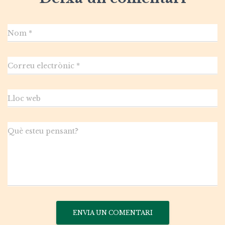
Nom
*
Correu electrònic
*
Lloc web
Què esteu pensant?