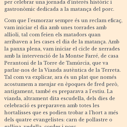
per celebrar una jornada d’interès històric i
gastronòmic dedicada a la matança del porc.
Com que l’esmorzar sempre és un reclam eficaç,
vam iniciar el dia amb unes torrades amb
allioli, tal com feien els matadors quan
arribaven a les cases el dia de la matança. Amb
la panxa plena, vam iniciar el cicle de xerrades
amb la intervenció de la Montse Farré, de casa
Perantoni de la Torre de Tamúrcia, que va
parlar-nos de la Vianda autèntica de la Terreta.
Tal com va explicar, ara és un plat que només
acostumem a menjar en èpoques de fred però,
antigament, també es preparava a l’estiu. La
vianda, altrament dita escudella, dels dies de
celebració es preparaven amb totes les
hortalisses que es podien trobar a l’hort a més
dels quatre evangelistes: carn de pollastre o
gallina, vedella, corder i porc.