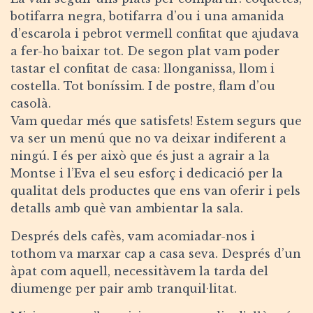
botifarra negra, botifarra d’ou i una amanida
d’escarola i pebrot vermell confitat que ajudava
a fer-ho baixar tot. De segon plat vam poder
tastar el confitat de casa: llonganissa, llom i
costella. Tot boníssim. I de postre, flam d’ou
casolà.
Vam quedar més que satisfets! Estem segurs que
va ser un menú que no va deixar indiferent a
ningú. I és per això que és just a agrair a la
Montse i l’Eva el seu esforç i dedicació per la
qualitat dels productes que ens van oferir i pels
detalls amb què van ambientar la sala.
Després dels cafès, vam acomiadar-nos i
tothom va marxar cap a casa seva. Després d’un
àpat com aquell, necessitàvem la tarda del
diumenge per pair amb tranquil·litat.