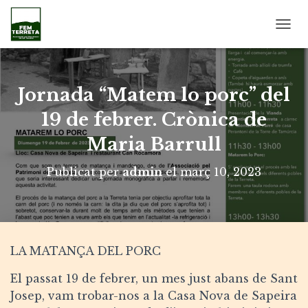
C
A
N
V
I
Jornada “Matem lo porc” del
A
L
19 de febrer. Crònica de
A
Maria Barrull
N
A
V
Publicat per
admin
el
març 10, 2023
E
G
A
C
I
Ó
LA MATANÇA DEL PORC
El passat 19 de febrer, un mes just abans de Sant
Josep, vam trobar-nos a la Casa Nova de Sapeira