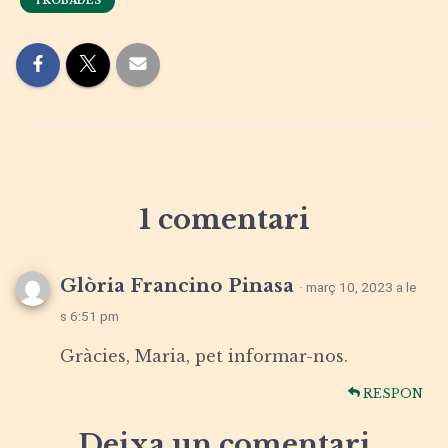
TROBADES
1 comentari
Glòria Francino Pinasa
· març 10, 2023 a le
s 6:51 pm
Gràcies, Maria, pet informar-nos.
RESPON
Deixa un comentari