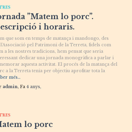
TRES
ornada ”Matem lo porc”.
escripció i horaris.
m que som en temps de matança i mandongo, des
 l’Associació pel Patrimoni de la Terreta, fidels com
m a les nostres tradicions, hem pensat que seria
teressant dedicar una jornada monogràfica a parlar i
memorar aquesta activitat. El procés de la matança del
c a la Terreta tenia per objectiu aprofitar tota la
aber més…
r
admin
, Fa
4 anys
,
TRES
atem lo porc