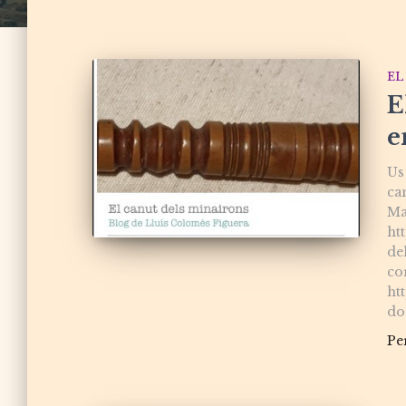
EL
E
e
Us
ca
Ma
ht
de
co
ht
do
Pe