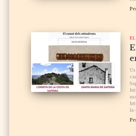
Pe
EL
E
e
Us
ca
Sa
ht
ma
ht
la
Pe