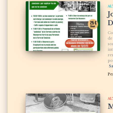
AL
J
D
Co
de
so
in
re
por
S
Pe
AL
M