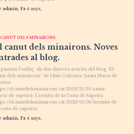
r
admin
, Fa
4 anys
,
 CANUT DELS MINAIRONS
l canut dels minairons. Noves
ntrades al blog.
 passem l’enllaç als dos darrers articles del blog “El
nut dels minairons” de Lluís Colomés: Santa Maria de
peira
tps://elcanutdelsminairons.cat/2022/12/30/santa-
ria-de-sapeira/ L’ermita de la Costa de Sapeira
tps://elcanutdelsminairons.cat/2023/01/06/lermita-de-
-costa-de-sapeira/
r
admin
, Fa
4 anys
,