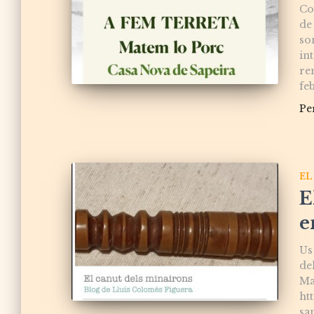
Co
de
so
in
re
fe
Pe
EL
E
e
Us
de
Ma
ht
sa