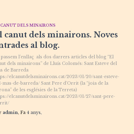
 CANUT DELS MINAIRONS
l canut dels minairons. Noves
ntrades al blog.
 passem l’enllaç als dos darrers articles del blog “El
nut dels minairons” de Lluís Colomés: Sant Esteve del
s de Barreda
tps://elcanutdelsminairons.cat/2023/01/20/sant-esteve-
l-mas-de-barreda/ Sant Pere d’Orrit (la “joia de la
rona” de les esglésies de la Terreta)
tps://elcanutdelsminairons.cat/2023/01/27/sant-pere-
rrit/
r
admin
, Fa
4 anys
,