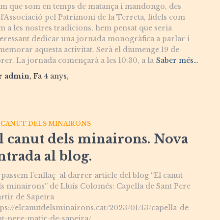
m que som en temps de matança i mandongo, des
 l’Associació pel Patrimoni de la Terreta, fidels com
m a les nostres tradicions, hem pensat que seria
teressant dedicar una jornada monogràfica a parlar i
memorar aquesta activitat. Serà el diumenge 19 de
brer. La jornada començarà a les 10:30, a la
Saber més…
r
admin
, Fa
4 anys
,
 CANUT DELS MINAIRONS
l canut dels minairons. Nova
ntrada al blog.
 passem l’enllaç al darrer article del blog “El canut
ls minairons” de Lluís Colomés: Capella de Sant Pere
rtir de Sapeira
tps://elcanutdelsminairons.cat/2023/01/13/capella-de-
nt-pere-matir-de-sapeira/