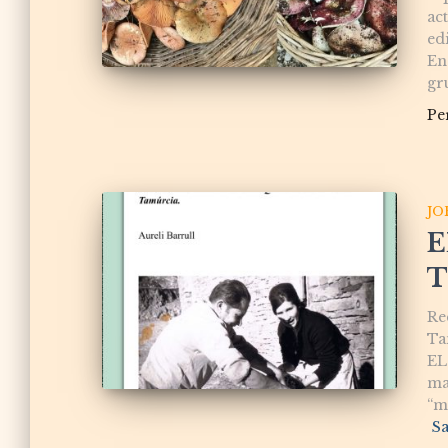
act
edi
En
gr
Pe
JO
E
T
Re
Ta
EL
mat
“m
S