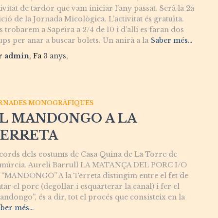
ivitat de tardor que vam iniciar l’any passat. Serà la 2a
ció de la Jornada Micològica. L’activitat és gratuïta.
s trobarem a Sapeira a 2/4 de 10 i d’allí es faran dos
ups per anar a buscar bolets. Un anirà a la
Saber més…
r
admin
, Fa
3 anys
,
RNADES MONOGRÀFIQUES
L MANDONGO A LA
ERRETA
cords dels costums de Casa Quina de La Torre de
múrcia. Aureli Barrull LA MATANÇA DEL PORC I/O
 “MANDONGO” A la Terreta distingim entre el fet de
ar el porc (degollar i esquarterar la canal) i fer el
andongo”, és a dir, tot el procés que consisteix en la
aber més…