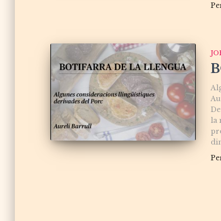
Pe
JO
B
Al
Au
De
la
pr
di
Pe