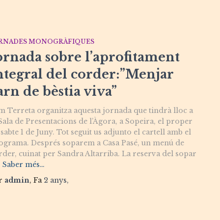
RNADES MONOGRÀFIQUES
ornada sobre l’aprofitament
ntegral del corder:”Menjar
arn de bèstia viva”
m Terreta organitza aquesta jornada que tindrà lloc a
 Sala de Presentacions de l’Àgora, a Sopeira, el proper
sabte 1 de Juny. Tot seguit us adjunto el cartell amb el
ograma. Després soparem a Casa Pasé, un menú de
rder, cuinat per Sandra Altarriba. La reserva del sopar
Saber més…
r
admin
, Fa
2 anys
,