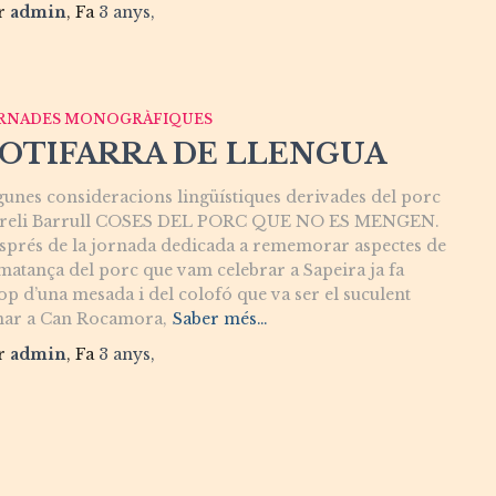
r
admin
, Fa
3 anys
,
RNADES MONOGRÀFIQUES
OTIFARRA DE LLENGUA
gunes consideracions lingüístiques derivades del porc
reli Barrull COSES DEL PORC QUE NO ES MENGEN.
sprés de la jornada dedicada a rememorar aspectes de
 matança del porc que vam celebrar a Sapeira ja fa
op d’una mesada i del colofó que va ser el suculent
nar a Can Rocamora,
Saber més…
r
admin
, Fa
3 anys
,