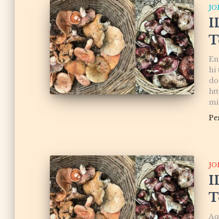
JO
I
T
En
hi 
do
ht
mi
Pe
JO
I
T
Aq