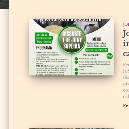
JO
J
i
c
Fe
la
dis
pr
co
cal
Pe