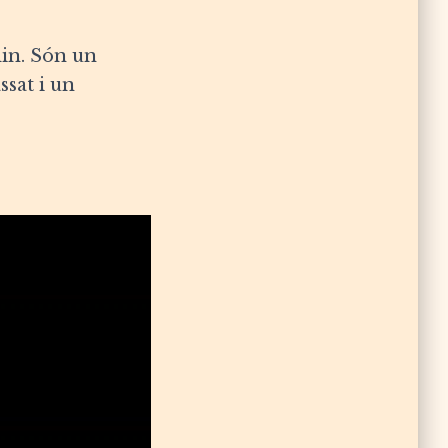
din. Són un
sat i un