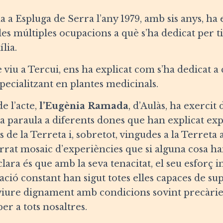
 a Espluga de Serra l’any 1979, amb sis anys, ha e
i les múltiples ocupacions a què s’ha dedicat per 
ília.
 viu a Tercui, ens ha explicat com s’ha dedicat a 
pecialitzant en plantes medicinals.
e l’acte,
l’Eugènia Ramada
, d’Aulàs, ha exerci
a paraula a diferents dones que han explicat ex
 de la Terreta i, sobretot, vingudes a la Terreta a
rrat mosaic d’experiències que si alguna cosa ha
ara és que amb la seva tenacitat, el seu esforç i
icació constant han sigut totes elles capaces de su
viure dignament amb condicions sovint precàries
r a tots nosaltres.