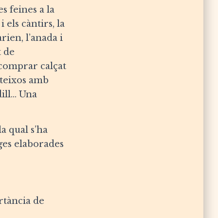
s feines a la
 els càntirs, la
rien, l’anada i
t de
 comprar calçat
mateixos amb
ill… Una
a qual s’ha
nges elaborades
rtància de