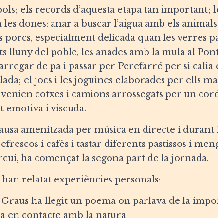
 pols; els records d’aquesta etapa tan important; le
 les dones: anar a buscar l’aigua amb els animals i
ls porcs, especialment delicada quan les verres pa
s lluny del poble, les anades amb la mula al Pon
regar de pa i passar per Perefarré per si calia
llada; el jocs i les joguines elaborades per ells 
evenien cotxes i camions arrossegats per un cord
 emotiva i viscuda.
usa amenitzada per música en directe i durant l
frescos i cafès i tastar diferents pastissos i me
rcui, ha començat la segona part de la jornada.
han relatat experiències personals:
 Graus ha llegit un poema on parlava de la impo
ida en contacte amb la natura.