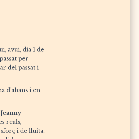
ui, avui, dia 1 de
 passat per
ar del passat i
na d’abans i en
a
Jeanny
s reals,
orç i de lluita.