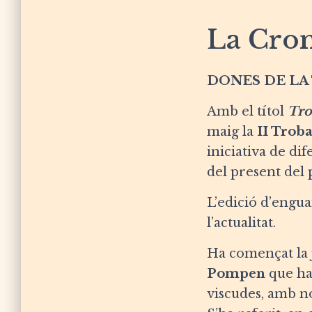
La Cron
DONES DE LA
Amb el títol
Tro
maig la
II Trob
iniciativa de dif
del present del 
L’edició d’engua
l’actualitat.
Ha començat la 
Pompen
que ha 
viscudes, amb n