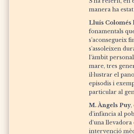
S’ha referit, en 
manera ha estat 
Lluís Colomés
h
fonamentals que
s’aconsegueix fin
s’assoleixen dur
l’àmbit personal 
mare, tres gener
il·lustrar el pa
episodis i exemp
particular al ge
M. Àngels Puy
,
d’infància al po
d’una llevadora 
intervenció mèdi