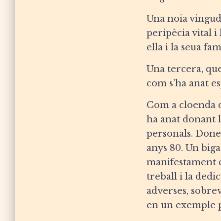
Una noia vinguda
peripècia vital 
ella i la seua fam
Una tercera, que
com s’ha anat es
Com a cloenda d
ha anat donant l
personals. Dones
anys 80. Un biga
manifestament cl
treball i la ded
adverses, sobre
en un exemple pe