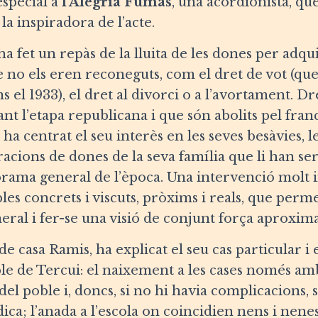
especial a
l’Alegria Fumàs
, una acordionista, qu
la inspiradora de l’acte.
a fet un repàs de la lluita de les dones per adqu
 no els eren reconeguts, com el dret de vot (qu
s el 1933), el dret al divorci o a l’avortament. D
ant l’etapa republicana i que són abolits pel fra
ha centrat el seu interès en les seves besàvies, les
acions de dones de la seva família que li han ser
norama general de l’època. Una intervenció molt
les concrets i viscuts, pròxims i reals, que perm
neral i fer-se una visió de conjunt força aproxim
 de casa Ramis, ha explicat el seu cas particular i
ble de Tercui: el naixement a les cases només amb
del poble i, doncs, si no hi havia complicacions, 
ca; l’anada a l’escola on coincidien nens i nene