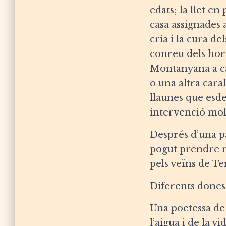
edats; la llet en
casa assignades a
cria i la cura de
conreu dels hort
Montanyana a car
o una altra cara
llaunes que esd
intervenció molt
Després d’una pa
pogut prendre re
pels veïns de Te
Diferents dones 
Una poetessa de
l’aigua i de la v