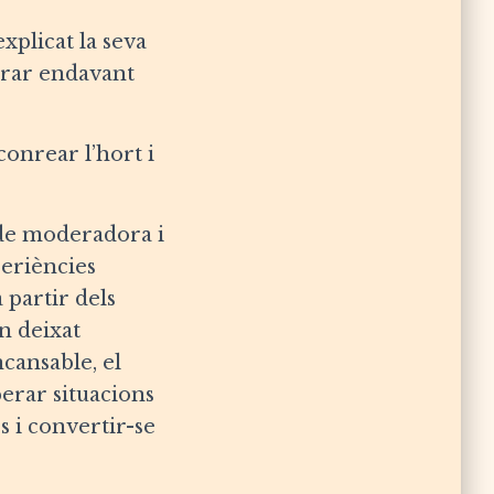
xplicat la seva
tirar endavant
conrear l’hort i
t de moderadora i
periències
 partir dels
n deixat
ncansable, el
perar situacions
 i convertir-se