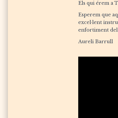
Els qui érem a 
Esperem que aqu
excel·lent inst
enfortiment dels
Aureli Barrull