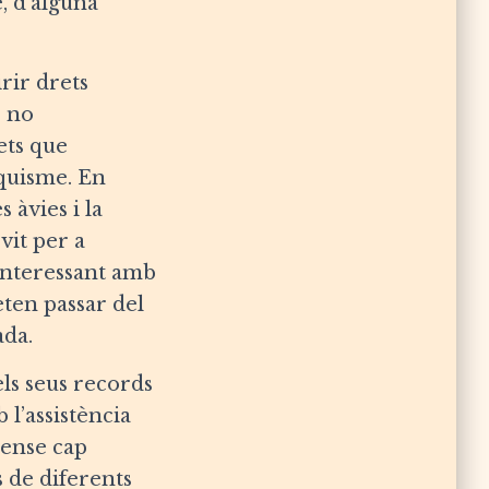
e, d’alguna
irir drets
e no
rets que
nquisme. En
 àvies i la
vit per a
 interessant amb
eten passar del
ada.
 els seus records
 l’assistència
sense cap
s de diferents