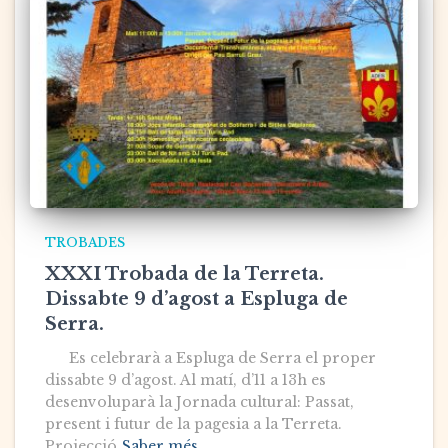
TROBADES
XXXI Trobada de la Terreta.
Dissabte 9 d’agost a Espluga de
Serra.
Es celebrarà a Espluga de Serra el proper
dissabte 9 d’agost. Al matí, d’11 a 13h es
desenvoluparà la Jornada cultural: Passat,
present i futur de la pagesia a la Terreta.
Projecció
Saber més…