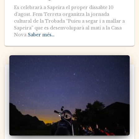
Es celebrarà a Sapeira el proper dissabte 10
d’agost. Fem Terreta organitza la jornada
cultural de la Trobada “Puieu a segar i a mallar a
Sapeira” que es desenvoluparà al matí a la Casa
Nova
Saber més…