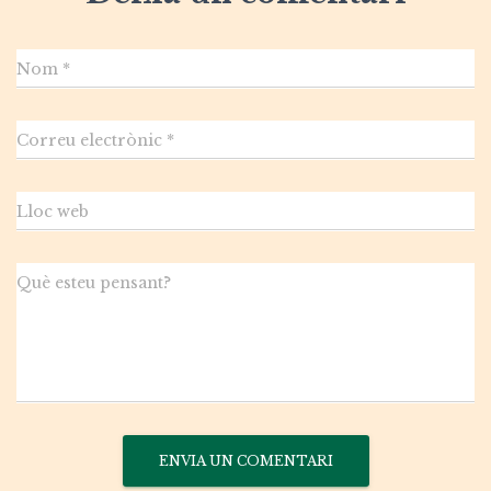
Nom
*
Correu electrònic
*
Lloc web
Què esteu pensant?