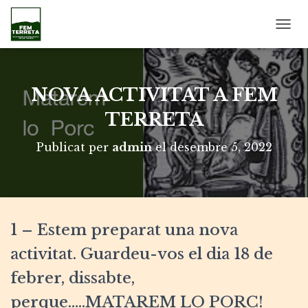
C
A
N
V
I
NOVA ACTIVITAT A FEM
A
L
TERRETA
A
N
Publicat per
admin
el
desembre 5, 2022
A
V
E
G
A
C
1 – Estem preparat una nova
I
Ó
activitat. Guardeu-vos el dia 18 de
febrer, dissabte,
perque…..MATAREM LO PORC!