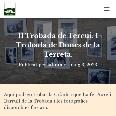
C
A
N
V
I
II Trobada de Tercui. I
A
L
Trobada de Dones de la
A
Terreta.
N
A
V
Publicat per
admin
el
maig 3, 2023
E
G
A
C
I
Ó
Aquí podreu trobar la Crònica que ha fet Aureli
Barrull de la Trobada i les fotografies
disponibles fins ara.