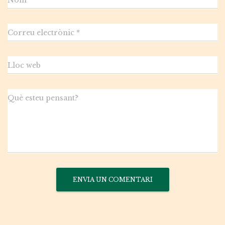
Nom
*
Correu electrònic
*
Lloc web
Què esteu pensant?