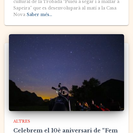
cultural de la Trobada “Puieu a segar i a mallar a
Sapeira” que es desenvoluparà al matí a la Casa
Nova
Saber més…
ALTRES
Celebrem el 10è aniversari de “Fem