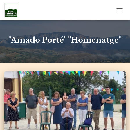
CANV
LA
NAVE
"Amado Porté" "Homenatge"