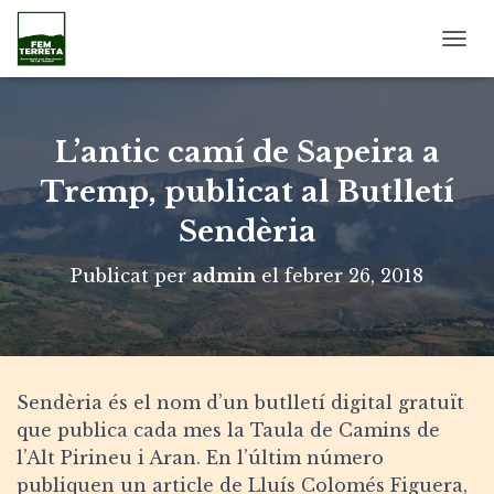
C
A
N
V
I
L’antic camí de Sapeira a
A
L
Tremp, publicat al Butlletí
A
Sendèria
N
A
V
Publicat per
admin
el
febrer 26, 2018
E
G
A
C
I
Ó
Sendèria és el nom d’un butlletí digital gratuït
que publica cada mes la Taula de Camins de
l’Alt Pirineu i Aran. En l’últim número
publiquen un article de Lluís Colomés Figuera,