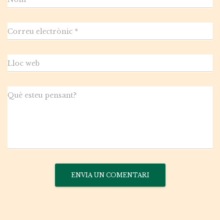
Correu electrònic
*
Lloc web
Què esteu pensant?