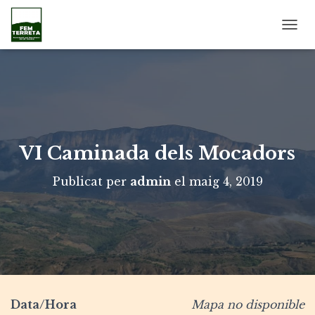
C
A
N
V
I
A
L
A
N
VI Caminada dels Mocadors
A
V
Publicat per
admin
el
maig 4, 2019
E
G
A
C
I
Ó
Data/Hora
Mapa no disponible