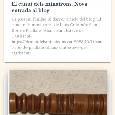
El canut dels minairons. Nova
entrada al blog
Us passem l’enllaç al darrer article del blog “El
canut dels minairons” de Lluís Colomés: Sant
Roc de Prullans (Abans Sant Esteve de
Castissent).
https://elcanutdelsminairons.cat/2023/10/14/san
t-roc-de-prullans-abans-sant-esteve-de-
castissent/