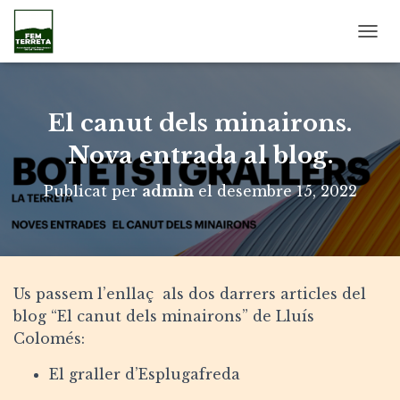
C
A
N
V
I
El canut dels minairons.
A
L
Nova entrada al blog.
A
N
Publicat per
admin
el
desembre 15, 2022
A
V
E
G
A
C
Us passem l’enllaç als dos darrers articles del
I
blog “El canut dels minairons” de Lluís
Ó
Colomés:
El graller d’Esplugafreda