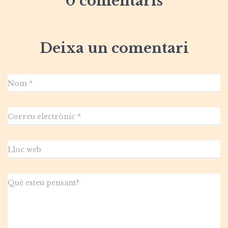
0 comentaris
Deixa un comentari
Nom
*
Correu electrònic
*
Lloc web
Què esteu pensant?