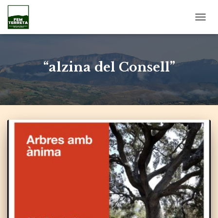
CANV
LA
NAVE
“alzina del Consell”