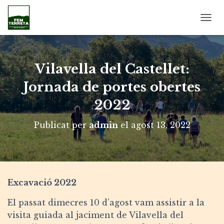
C
A
N
V
I
Vilavella del Castellet:
A
L
Jornada de portes obertes
A
2022
N
A
V
Publicat per
admin
el
agost 13, 2022
E
G
A
C
I
Ó
Excavació 2022
El passat dimecres 10 d’agost vam assistir a la
visita guiada al jaciment de Vilavella del