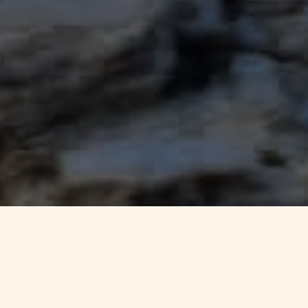
L’Associació pel Patrimoni de la Terreta neix
del neguit d’un grup de veïns per conservar,
conèixer i difondre l’immens patrimoni
cultural de la zona. Entenem aquest valor