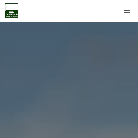
C
A
N
V
I
A
L
A
N
A
V
E
G
A
C
I
Ó