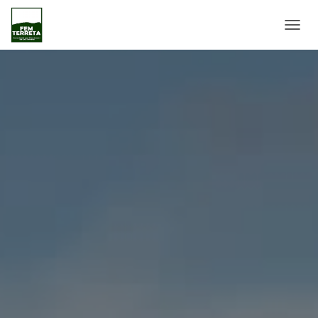
C
A
N
V
I
A
L
A
N
A
V
E
G
A
C
I
Ó