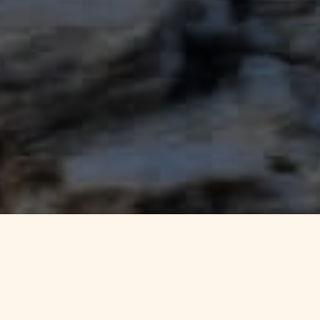
L’Associació pel Patrimoni de la Terreta neix
del neguit d’un grup de veïns per conservar,
conèixer i difondre l’immens patrimoni
cultural de la zona. Entenem aquest valor